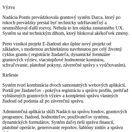
Výzva
Nadácia Pontis prevádzkovala grantový systém Darca, ktorý po
rokoch prevádzky prestal byť technicky udržiavateľný a
neumožňoval ďalší rozvoj. Nebola to len otázka zastaraného UX.
Systém sa stal technickým dlhom, ktorý blokoval akékoľvek zmeny.
Preto vznikol projekt E-žiadosti ako úplne nový projekt od
základov, s modernou architektúrou navrhnutou pre celý životný
cyklus grantu ( registrácie žiadateľa, dynamické formuláre
grantových výziev, viacstupňové hodnotenie komisiou,
schvaľovanie, platobné pokyny, záverečné správy s vyúčtovaním).
Riešenie
Systém tvorí kombinácia dvoch samostatných webových aplikácií.
Portál pre žiadateľov - pokrýva registráciu a správu profilu, prehľad
vyhlásených grantových výziev a kompletnú správu vlastných
žiadostí od podania až po záverečnú správu.
Administrčná aplikácia slúži Nadácii na správu fondov, grantových
programov, žiadostí, hodnotiteľov, používateľov systému,
dynamických formulárov. Systém daľej rieši správu financií,
platobné operácie, generovanie reportov, šablóny zmlúv a správu